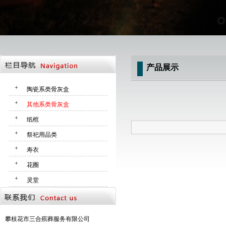
产品展示
+
陶瓷系类骨灰盒
+
其他系类骨灰盒
+
纸棺
+
祭祀用品类
+
寿衣
+
花圈
+
灵堂
攀枝花市三合殡葬服务有限公司