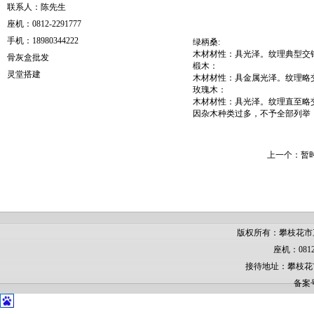
联系人：陈先生
座机：0812-2291777
手机：18980344222
绿柄桑:
木材材性：具光泽。纹理典型交
骨灰盒批发
椴木：
灵堂搭建
木材材性：具金属光泽。纹理略
玫瑰木：
木材材性：具光泽。纹理直至略
因杂木种类过多，不予全部列举
上一个：暂
版权所有：攀枝花市
座机：0812
接待地址：攀枝花
备案