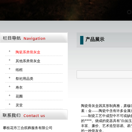
产品展示
+
陶瓷系类骨灰盒
+
其他系类骨灰盒
+
纸棺
+
祭祀用品类
+
寿衣
+
花圈
+
灵堂
陶瓷骨灰盒因其形制典雅，肃穆庄
素：金——陶瓷中含有许多金属
——制瓷工艺中成型中不可或缺
的****。烧成的瓷器具有“白
丰富、廉价、艺术造型容易、易
攀枝花市三合殡葬服务有限公司
的一种骨灰盒。